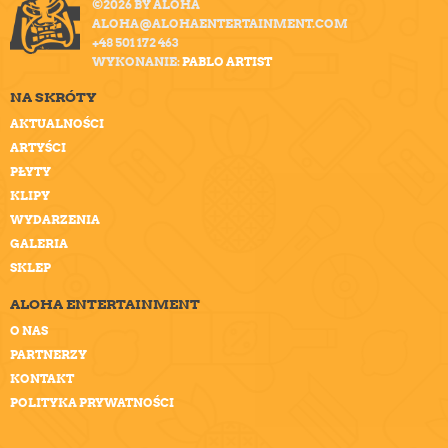
©2026 BY ALOHA
ALOHA@ALOHAENTERTAINMENT.COM
+48 501 172 463
WYKONANIE:
PABLO ARTIST
NA SKRÓTY
AKTUALNOŚCI
ARTYŚCI
PŁYTY
KLIPY
WYDARZENIA
GALERIA
SKLEP
ALOHA ENTERTAINMENT
O NAS
PARTNERZY
KONTAKT
POLITYKA PRYWATNOŚCI