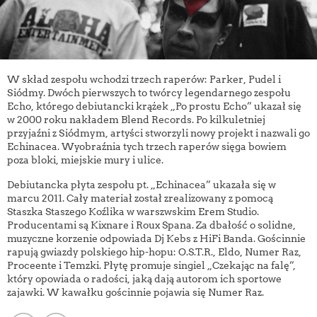
W skład zespołu wchodzi trzech raperów: Parker, Pudel i
Siódmy. Dwóch pierwszych to twórcy legendarnego zespołu
Echo, którego debiutancki krążek „Po prostu Echo” ukazał się
w 2000 roku nakładem Blend Records. Po kilkuletniej
przyjaźni z Siódmym, artyści stworzyli nowy projekt i nazwali go
Echinacea. Wyobraźnia tych trzech raperów sięga bowiem
poza bloki, miejskie mury i ulice.
Debiutancka płyta zespołu pt. „Echinacea” ukazała się w
marcu 2011. Cały materiał został zrealizowany z pomocą
Staszka Staszego Koźlika w warszwskim Erem Studio.
Producentami są Kixnare i Roux Spana. Za dbałość o solidne,
muzyczne korzenie odpowiada Dj Kebs z HiFi Banda. Gościnnie
rapują gwiazdy polskiego hip-hopu: O.S.T.R., Eldo, Numer Raz,
Proceente i Temzki. Płytę promuje singiel „Czekając na falę”,
który opowiada o radości, jaką dają autorom ich sportowe
zajawki. W kawałku gościnnie pojawia się Numer Raz.