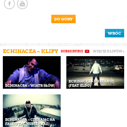
DO GÓRY
WRÓĆ
ECHINACEA – KLIPY
SUBSKRYBUJ
WIĘCEJ KLIPÓW >
ECHINACEA – DOBRANOC
ECHINACEA – WIATR SŁÓW
(FEAT. ELDO)
ECHINACEA – CZEKAJĄC NA
FALĘ (FEAT. NUMER RAZ)