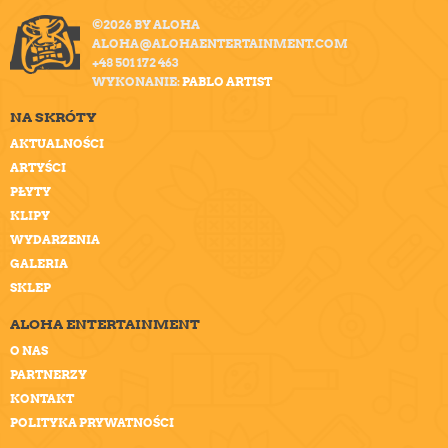
©2026 BY ALOHA
ALOHA@ALOHAENTERTAINMENT.COM
+48 501 172 463
WYKONANIE:
PABLO ARTIST
NA SKRÓTY
AKTUALNOŚCI
ARTYŚCI
PŁYTY
KLIPY
WYDARZENIA
GALERIA
SKLEP
ALOHA ENTERTAINMENT
O NAS
PARTNERZY
KONTAKT
POLITYKA PRYWATNOŚCI