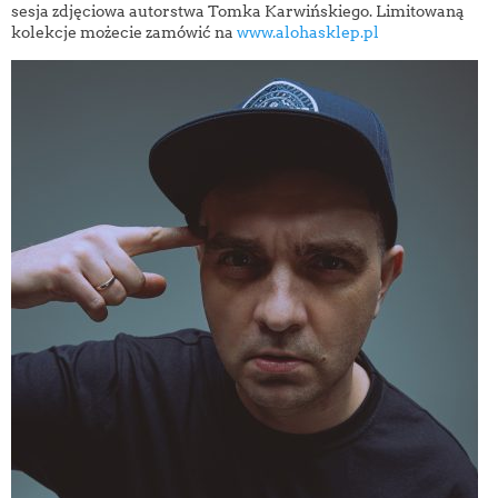
sesja zdjęciowa autorstwa Tomka Karwińskiego. Limitowaną
kolekcje możecie zamówić na
www.alohasklep.pl