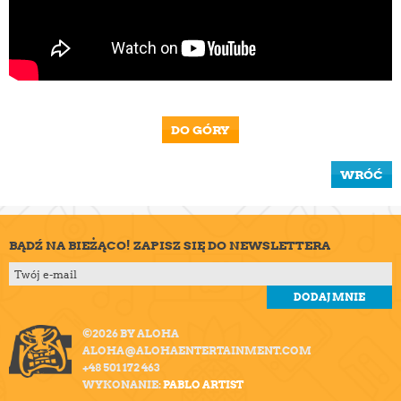
DO GÓRY
WRÓĆ
BĄDŹ NA BIEŻĄCO! ZAPISZ SIĘ DO NEWSLETTERA
©2026 BY ALOHA
ALOHA@ALOHAENTERTAINMENT.COM
+48 501 172 463
WYKONANIE:
PABLO ARTIST