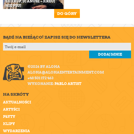
SKORUP, DJ ANUSZ – KREUJ
NIE PSUJ
DO GÓRY
BĄDŹ NA BIEŻĄCO! ZAPISZ SIĘ DO NEWSLETTERA
©2026 BY ALOHA
ALOHA@ALOHAENTERTAINMENT.COM
+48 501 172 463
WYKONANIE:
PABLO ARTIST
NA SKRÓTY
AKTUALNOŚCI
ARTYŚCI
PŁYTY
KLIPY
WYDARZENIA