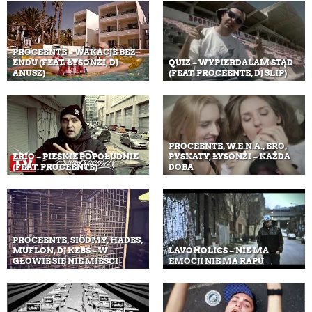
PROCEENTE – WAKACJE BEZ
ENDU (FEAT. ŁYSONŻI, DJ
QUIZ – WYPIERDALAM STĄD
ANUSZ)
(FEAT. PROCEENTE, DJ SLIP)
PROCEENTE, W.E.N.A., ERO,
ERIO – PIESKIE POPOŁUDNIE
PYSKATY, ŁYSONŻI – KAŻDA
(FEAT. PROCEENTE)
DOBA
PROCEENTE, SIÓDMY, HADES,
MUFLON, DJ KEBS – W
LAVOHOLICS – NIE MA
GŁOWIE SIĘ NIE MIEŚCI
EMOCJI NIE MA RAPU