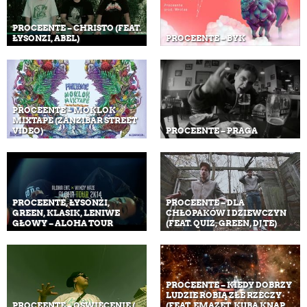
PROCEENTE – CHRISTO (FEAT.
ŁYSONZI, ABEL)
PROCEENTE – BYK
PROCEENTE – MOKLOK
MIXTAPE (ZANZIBAR STREET
VIDEO)
PROCEENTE – PRAGA
PROCEENTE, ŁYSONŻI,
PROCEENTE – DLA
GREEN, KLASIK, LENIWE
CHŁOPAKÓW I DZIEWCZYN
GŁOWY – ALOHA TOUR
(FEAT. QUIZ, GREEN, DJ TE)
PROCEENTE – KIEDY DOBRZY
LUDZIE ROBIĄ ZŁE RZECZY
PROCEENTE – OŚWIECENIE (
(FEAT. EMAZET, KUBA KNAP,