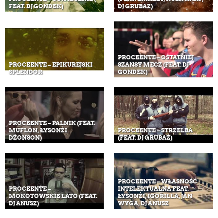
FEAT. DJ GONDEK)
DJ GRUBAZ)
PROCEENTE – OSTATNIEJ
PROCEENTE – EPIKUREJSKI
SZANSY MECZ (FEAT. DJ
SPLENDOR
GONDEK)
PROCEENTE – PALNIK (FEAT.
MUFLON, ŁYSONŻI
PROCEENTE – STRZELBA
DŻONSON)
(FEAT. DJ GRUBAZ)
PROCEENTE – WŁASNOŚĆ
PROCEENTE –
INTELEKTUALNA FEAT.
MOKOTOWSKIE LATO (FEAT.
ŁYSONŻI, IGORILLA, JAN
DJ ANUSZ)
WYGA, DJ ANUSZ