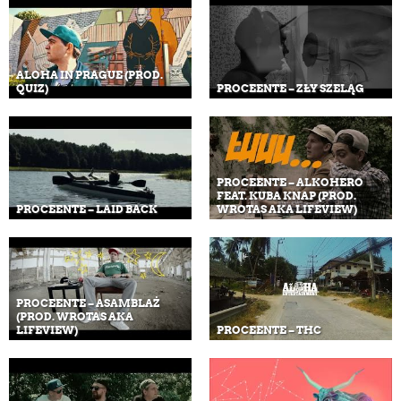
ALOHA IN PRAGUE (PROD.
QUIZ)
PROCEENTE – ZŁY SZELĄG
PROCEENTE – ALKOHERO
FEAT. KUBA KNAP (PROD.
PROCEENTE – LAID BACK
WROTAS AKA LIFEVIEW)
PROCEENTE – ASAMBLAŻ
(PROD. WROTAS AKA
LIFEVIEW)
PROCEENTE – THC