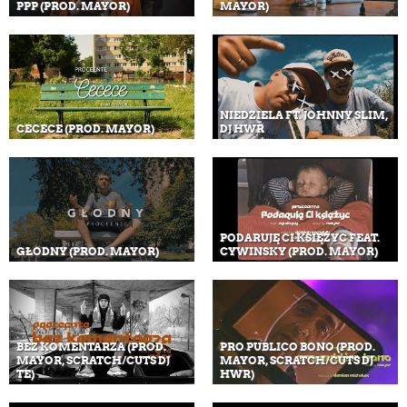
PPP (PROD. MAYOR)
MAYOR)
NIEDZIELA FT. JOHNNY SLIM,
CECECE (PROD. MAYOR)
DJ HWR
PODARUJĘ CI KSIĘŻYC FEAT.
GŁODNY (PROD. MAYOR)
CYWINSKY (PROD. MAYOR)
BEZ KOMENTARZA (PROD.
PRO PUBLICO BONO (PROD.
MAYOR, SCRATCH/CUTS DJ
MAYOR, SCRATCH/CUTS DJ
TE)
HWR)