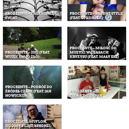
PROCEENTE – ZMIENIŁ SIĘ
PROCEENTE – BRUDNE STYLE
ŚWIAT
(FEAT. DJ GONDEK)
PROCEENTE – MIŁOŚĆ DO
PROCEENTE – 2012 (FEAT.
MUZYKI W CZASACH
WUJEK SAMO ZŁO)
KRYZYSU (FEAT. MAŁY ESZ)
PROCEENTE – PODRÓŻ DO
ŹRÓDEŁ CZASU (FEAT. JAN
PROCEENTE –
NOWICKI)
T.O.A.S.T./C2H5OH
PROCEENTE, MUFLON,
SIODMY, FLINT, ŁYSONŻI,