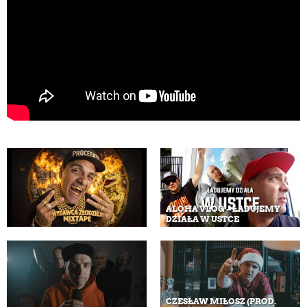
ALOHA VLOG – ŁADUJEMY
DZIAŁA W USTCE
CZESŁAW MIŁOSZ (PROD.