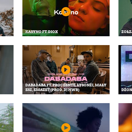
KASYNO FT. DIOX
ZOŁZA
DABADABA FT. PROCEENTE, ŁYSONŻI, MAŁY
ESZ, EMAZET (PROD. DJ HWR)
DŻONZ