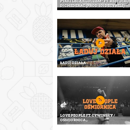
PTAKI LECĄ KLUCZEM” FT. REST DIXON
DJ CHEDERAC (PROD. 101 DECYBELI):
ŁADUJ DZIAŁA
LOVE PEOPLE FT. CYWINSKY /
OŚMIORNICA