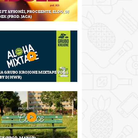
 FT. ŁYSONŻI, PROCEENTE, ELDO, DJ
EK (PROD. JACA)
A GRUBO KROJONE MIXTAPE VOL.1
BY DJ HWR)
CE (PROD. MAYOR)