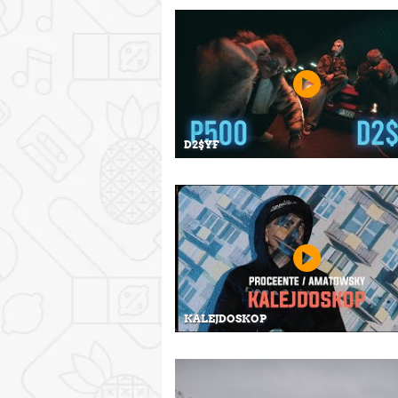
D2$YF
KALEJDOSKOP