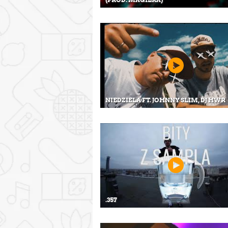
NIEDZIELA FT. JOHNNY SLIM, DJ HWR
.357