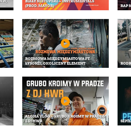
 37,
BIAŁY NIETOPERZ – INSTRUMENTALS
(PROD. MAYOR)
RAP N
ROZMOWA MIĘDZYMIASTOWA FT.
ŁYSONŻI, OKOLICZNY ELEMENT
RODR
ALOHA VLOG – GRUBO KROIMY W PRADZE
Z DJ HWR
SZPI