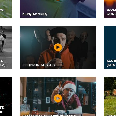
HWR
IDOLE
ZAPĘTLAM SIĘ
GOND
E,
ALOH
LA)
PPP (PROD. MAYOR)
(MIX 
TE,
CH
CZESŁAW MIŁOSZ (PROD. MAYOR)
CECE