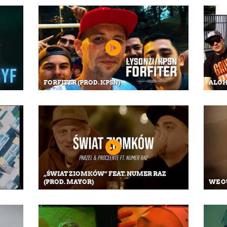
FORFITER (PROD. KPSN)
ALOH
„ŚWIAT ZIOMKÓW” FEAT. NUMER RAZ
(PROD. MAYOR)
WE O