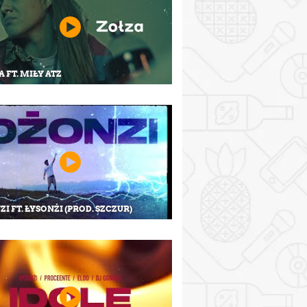
 FT. MIŁY ATZ
I FT. ŁYSONŻI (PROD. SZCZUR)