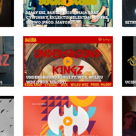
MAŁY ESZ, BARTEK KOKO, HAJA GRAF,
CYWINSKY, EKLEKTIK SELEKTAH – DOBRE
SŁOWO (PROD. MAYOR)
SZTRY
UNDERGROUND KINGZ FT. WCK, WILKU
O)
WDZ (PROD. MŁODY)
UCIE