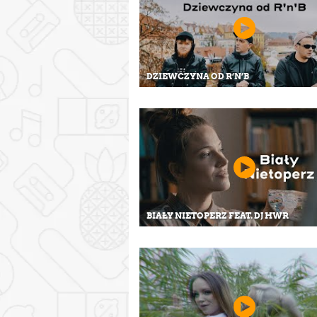
DZIEWCZYNA OD R’N’B
BIAŁY NIETOPERZ FEAT. DJ HWR