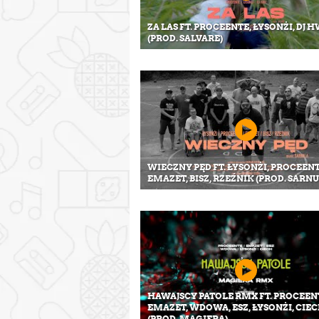
ZA LAS FT. PROCEENTE, ŁYSONŻI, DJ 
(PROD. SALVARE)
WIECZNY PĘD FT. ŁYSONŻI, PROCEENT
EMAZET, BISZ, RZEŹNIK (PROD. SARNU
HAWAJSCY PATOLE RMX FT. PROCEEN
EMAZET, WDOWA, ESZ, ŁYSONŻI, CIE
(PROD. MAGIERA)