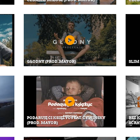
GŁODNY (PROD. MAYOR)
SLIM
PODARUJĘ CI KSIĘŻYC FEAT. CYWINSKY
BEZ 
(PROD. MAYOR)
SCRA