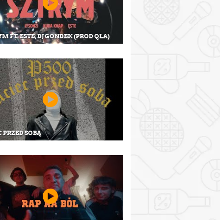
M FT. ESTE, DJ GONDEK (PROD QLA)
C PRZED SOBĄ