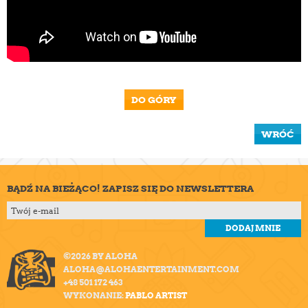
DO GÓRY
WRÓĆ
BĄDŹ NA BIEŻĄCO! ZAPISZ SIĘ DO NEWSLETTERA
©2026 BY ALOHA
ALOHA@ALOHAENTERTAINMENT.COM
+48 501 172 463
WYKONANIE:
PABLO ARTIST