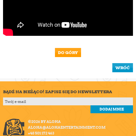
DO GÓRY
WRÓĆ
BĄDŹ NA BIEŻĄCO! ZAPISZ SIĘ DO NEWSLETTERA
©2026 BY ALOHA
ALOHA@ALOHAENTERTAINMENT.COM
+48 501 172 463