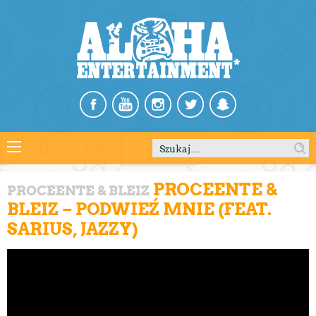
Szukaj:
PROCEENTE &
PROCEENTE & BLEIZ
BLEIZ – PODWIEŹ MNIE (FEAT.
SARIUS, JAZZY)