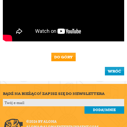
DO GÓRY
WRÓĆ
BĄDŹ NA BIEŻĄCO! ZAPISZ SIĘ DO NEWSLETTERA
©2026 BY ALOHA
ALOHA@ALOHAENTERTAINMENT.COM