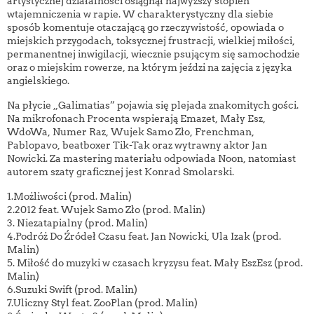
artystycznej działalności osiągnął najwyższy stopień
wtajemniczenia w rapie. W charakterystyczny dla siebie
sposób komentuje otaczającą go rzeczywistość, opowiada o
miejskich przygodach, toksycznej frustracji, wielkiej miłości,
permanentnej inwigilacji, wiecznie psującym się samochodzie
oraz o miejskim rowerze, na którym jeździ na zajęcia z języka
angielskiego.
Na płycie „Galimatias” pojawia się plejada znakomitych gości.
Na mikrofonach Procenta wspierają Emazet, Mały Esz,
WdoWa, Numer Raz, Wujek Samo Zło, Frenchman,
Pablopavo, beatboxer Tik-Tak oraz wytrawny aktor Jan
Nowicki. Za mastering materiału odpowiada Noon, natomiast
autorem szaty graficznej jest Konrad Smolarski.
1.Możliwości (prod. Malin)
2.2012 feat. Wujek Samo Zło (prod. Malin)
3. Niezatapialny (prod. Malin)
4.Podróż Do Źródeł Czasu feat. Jan Nowicki, Ula Izak (prod.
Malin)
5. Miłość do muzyki w czasach kryzysu feat. Mały EszEsz (prod.
Malin)
6.Suzuki Swift (prod. Malin)
7.Uliczny Styl feat. ZooPlan (prod. Malin)