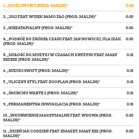
dźwiękowych
1.
„MOŻLIWOŚCI (PROD. MALIN)”
0:30
2.
„2012 FEAT. WUJEK SAMO ZŁO (PROD. MALIN)”
0:30
3.
„NIEZATAPIALNY (PROD. MALIN)”
0:30
4.
„PODRÓŻ DO ŹRÓDEŁ CZASU FEAT. JAN NOWICKI, ULA IZAK
0:30
(PROD. MALIN)”
5.
„MIŁOŚĆ DO MUZYKI W CZASACH KRYZYSU FEAT. MAŁY
0:31
ESZESZ (PROD. MALIN)”
6.
„SUZUKI SWIFT (PROD. MALIN)”
0:31
7.
„ULICZNY STYL FEAT. ZOOPLAN (PROD. MALIN)”
0:31
8.
„ŚMIECHU WARTE 2 (PROD. MALIN)”
0:31
9.
„PERMANENTNA INWIGILACJA (PROD. MALIN)”
0:31
10.
„WKURWIENIE MAKSYMALNE FEAT. WDOWA (PROD.
0:30
MALIN)”
11.
„DZIEŃ JAK CODZIEŃ FEAT. EMAZET, MAŁY ESZ (PROD.
0:30
MALIN)”