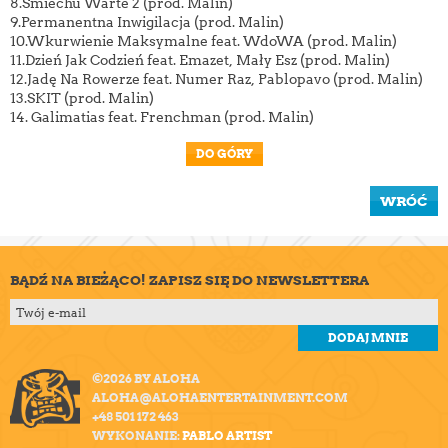
8.Śmiechu Warte 2 (prod. Malin)
9.Permanentna Inwigilacja (prod. Malin)
10.Wkurwienie Maksymalne feat. WdoWA (prod. Malin)
11.Dzień Jak Codzień feat. Emazet, Mały Esz (prod. Malin)
12.Jadę Na Rowerze feat. Numer Raz, Pablopavo (prod. Malin)
13.SKIT (prod. Malin)
14. Galimatias feat. Frenchman (prod. Malin)
DO GÓRY
WRÓĆ
BĄDŹ NA BIEŻĄCO! ZAPISZ SIĘ DO NEWSLETTERA
©2026 BY ALOHA
ALOHA@ALOHAENTERTAINMENT.COM
+48 501 172 463
WYKONANIE:
PABLO ARTIST