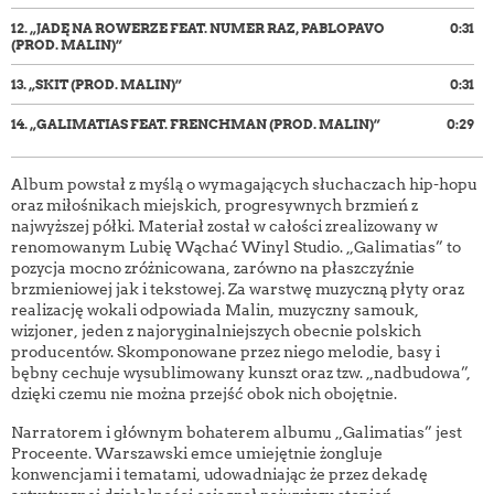
12.
„JADĘ NA ROWERZE FEAT. NUMER RAZ, PABLOPAVO
0:31
(PROD. MALIN)”
13.
„SKIT (PROD. MALIN)”
0:31
14.
„GALIMATIAS FEAT. FRENCHMAN (PROD. MALIN)”
0:29
Album powstał z myślą o wymagających słuchaczach hip-hopu
oraz miłośnikach miejskich, progresywnych brzmień z
najwyższej półki. Materiał został w całości zrealizowany w
renomowanym Lubię Wąchać Winyl Studio. „Galimatias” to
pozycja mocno zróżnicowana, zarówno na płaszczyźnie
brzmieniowej jak i tekstowej. Za warstwę muzyczną płyty oraz
realizację wokali odpowiada Malin, muzyczny samouk,
wizjoner, jeden z najoryginalniejszych obecnie polskich
producentów. Skomponowane przez niego melodie, basy i
bębny cechuje wysublimowany kunszt oraz tzw. „nadbudowa”,
dzięki czemu nie można przejść obok nich obojętnie.
Narratorem i głównym bohaterem albumu „Galimatias” jest
Proceente. Warszawski emce umiejętnie żongluje
konwencjami i tematami, udowadniając że przez dekadę