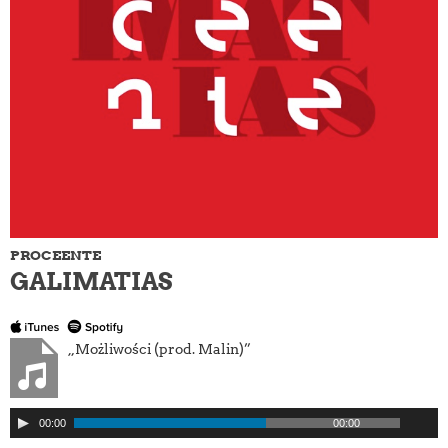
PROCEENTE
GALIMATIAS
„Możliwości (prod. Malin)”
Odtwarzacz
00:00
00:00
plików