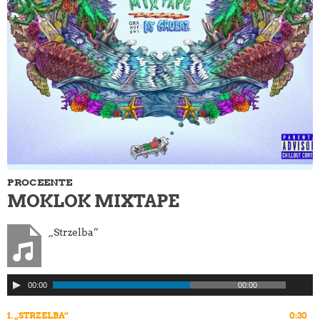
PROCEENTE
MOKLOK MIXTAPE
„Strzelba”
Odtwarzacz
00:00
00:00
plików
dźwiękowych
1.
„STRZELBA”
0:30