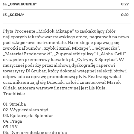
14.
„OŚWIECENIE”
0:29
15.
„SCENA”
0:30
Płyta Proceente „Moklok Mixtape” to zaskakujący zbiór
najlepszych tekstów warszawskiego emce, nagranych na nowo
pod szlagierowe instrumentale. Na mixtejpie pojawiają się
zwrotki z albumów „Szybk i Szmal Mixtape”, „Jedyneczka”,
„Materiał Producencki”, „Zupynalefkispliwy” i „Aloha-Grill”
oraz jeden premierowy kawałek pt. „Cytryny & Spirytus”. W
muzycznej podróży przez alohową dyskografię raperowi
towarzyszy DJ Grubaz, który dokonał wstępnej selekcji bitów i
odpowiada za oprawę gramofonową płyty. Realizacją wokali
oraz miksem zajął się Dzieciak, całość zmasterował Marek
Oldak, autorem warstwy ilustracyjnej jest Lis Kula.
Tracklista:
01. Strzelba
02. Wypierdalam stąd
03. Epikurejski Splendor
04. Praga
05. 1981
06. Dym przedostaje się do płuc