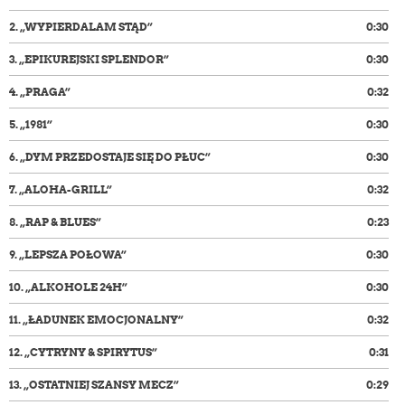
2.
„WYPIERDALAM STĄD”
0:30
3.
„EPIKUREJSKI SPLENDOR”
0:30
4.
„PRAGA”
0:32
5.
„1981”
0:30
6.
„DYM PRZEDOSTAJE SIĘ DO PŁUC”
0:30
7.
„ALOHA-GRILL”
0:32
8.
„RAP & BLUES”
0:23
9.
„LEPSZA POŁOWA”
0:30
10.
„ALKOHOLE 24H”
0:30
11.
„ŁADUNEK EMOCJONALNY”
0:32
12.
„CYTRYNY & SPIRYTUS”
0:31
13.
„OSTATNIEJ SZANSY MECZ”
0:29